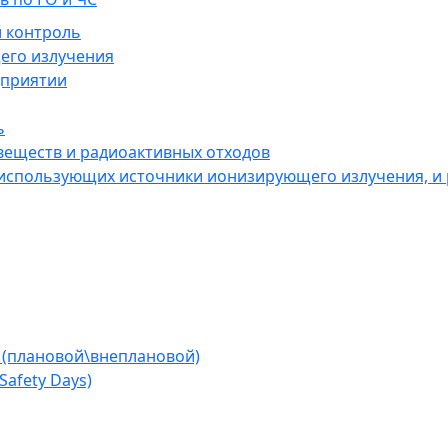
 контроль
его излучения
дприятии
ь
веществ и радиоактивных отходов
 использующих источники ионизирующего излучения, и
 (плановой\внеплановой)
afety Days)