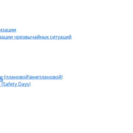
низации
дации чрезвычайных ситуаций
ии (плановой\внеплановой)
ов
(Safety Days)