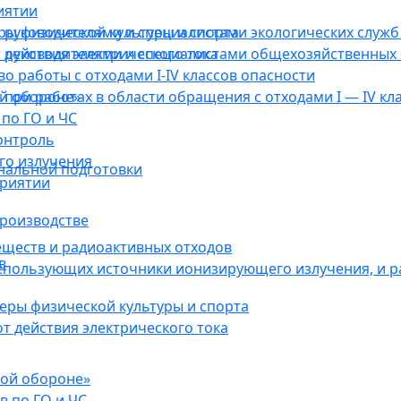
иятии
ы физической культуры и спорта
руководителями и специалистами экологических служб 
действия электрического тока
 руководителями и специалистами общехозяйственных 
о работы с отходами I-IV классов опасности
ой обороне»
при работах в области обращения с отходами I — IV кл
по ГО и ЧС
онтроль
го излучения
нальной подготовки
приятии
роизводстве
еществ и радиоактивных отходов
в
использующих источники ионизирующего излучения, и 
ры физической культуры и спорта
 действия электрического тока
кой обороне»
в по ГО и ЧС