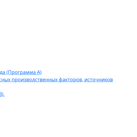
да (Программа А)
сных производственных факторов, источников
).