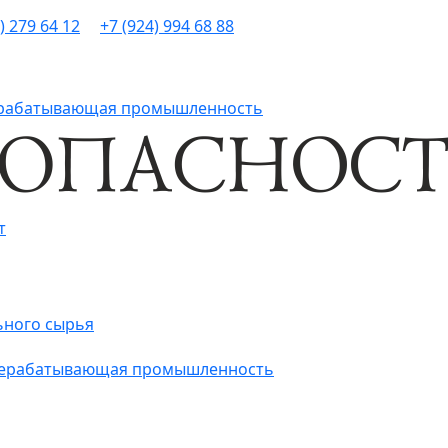
) 279 64 12
+7 (924) 994 68 88
рерабатывающая промышленность
т
ьного сырья
ерерабатывающая промышленность