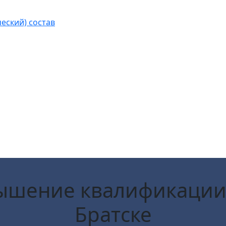
еский) состав
ышение квалификации
Братске