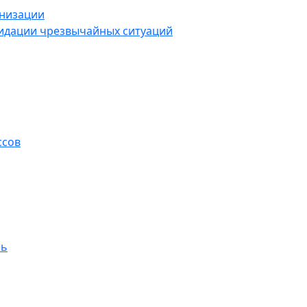
анизации
видации чрезвычайных ситуаций
ссов
ль