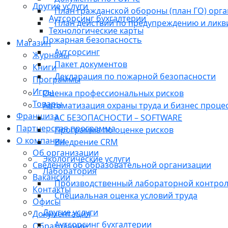
Другие услуги
План гражданской обороны (план ГО) орг
Аутсорсинг бухгалтерии
План действий по предупреждению и лик
Технологические карты
Пожарная безопасность
Магазин
Аутсорсинг
Журналы
Пакет документов
Книги
Декларация по пожарной безопасности
Программы
Игры
Оценка профессиональных рисков
Товары
Автоматизация охраны труда и бизнес проце
Франшиза
АС БЕЗОПАСНОСТИ – SOFTWARE
Партнерская программа
Программа по оценке рисков
О компании
Внедрение CRM
Об организации
Экологические услуги
Сведения об образовательной организации
Лаборатория
Вакансии
Производственный лабораторной контро
Контакты
Специальная оценка условий труда
Офисы
Другие услуги
Документация
Аутсорсинг бухгалтерии
Образование