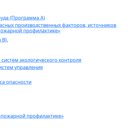
уда (Программа А)
асных производственных факторов, источников
пожарной профилактике»
В).
 систем экологического контроля
истем управления
са опасности
опожарной профилактике»