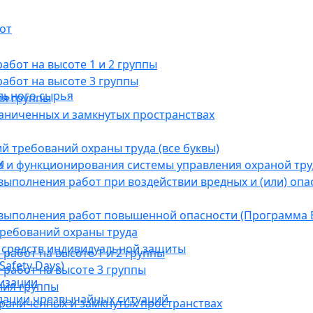
от
бот на высоте 1 и 2 группы
абот на высоте 3 группы
льного сырья
ия группы
раниченных и замкнутых пространствах
й требований охраны труда (все буквы)
и
 и функционирования системы управления охраной тру
ыполнения работ при воздействии вредных и (или) опа
выполнения работ повышенной опасности (Программа В
требований охраны труда
 средств индивидуальной защиты
абот на высоте 1 и 2 группы
afety Days)
работ на высоте 3 группы
низации
ния группы
дации чрезвычайных ситуаций
граниченных и замкнутых пространствах