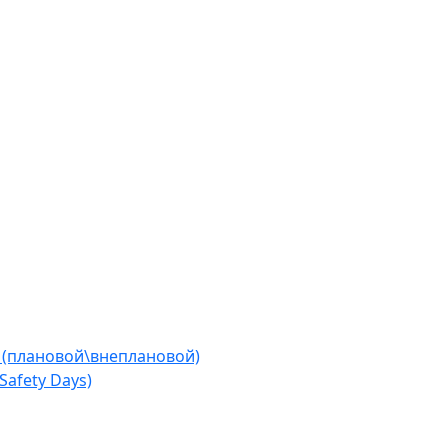
 (плановой\внеплановой)
afety Days)