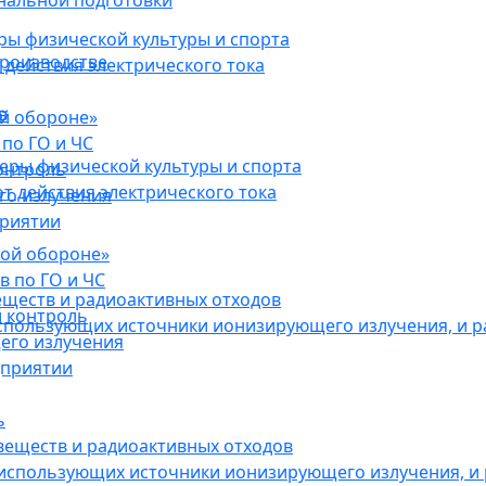
нальной подготовки
ы физической культуры и спорта
роизводстве
действия электрического тока
в
ой обороне»
по ГО и ЧС
ры физической культуры и спорта
онтроль
 действия электрического тока
го излучения
приятии
кой обороне»
в по ГО и ЧС
еществ и радиоактивных отходов
 контроль
использующих источники ионизирующего излучения, и 
его излучения
дприятии
ь
веществ и радиоактивных отходов
 использующих источники ионизирующего излучения, и