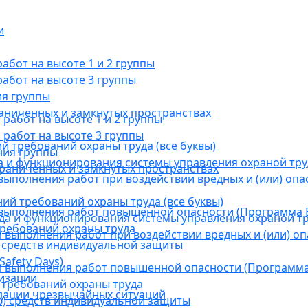
и
бот на высоте 1 и 2 группы
абот на высоте 3 группы
ия группы
раниченных и замкнутых пространствах
абот на высоте 1 и 2 группы
работ на высоте 3 группы
й требований охраны труда (все буквы)
ния группы
 и функционирования системы управления охраной тру
граниченных и замкнутых пространствах
ыполнения работ при воздействии вредных и (или) опа
ний требований охраны труда (все буквы)
выполнения работ повышенной опасности (Программа В
а и функционирования системы управления охраной тр
требований охраны труда
выполнения работ при воздействии вредных и (или) оп
 средств индивидуальной защиты
afety Days)
 выполнения работ повышенной опасности (Программа 
низации
 требований охраны труда
дации чрезвычайных ситуаций
) средств индивидуальной защиты