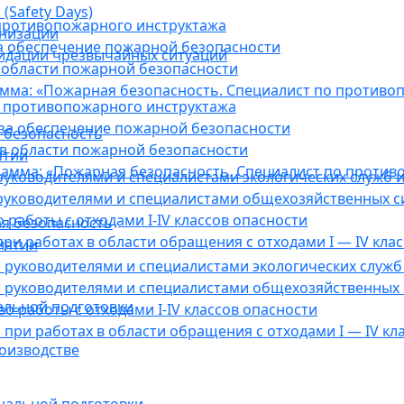
(Safety Days)
противопожарного инструктажа
анизации
а обеспечение пожарной безопасности
видации чрезвычайных ситуаций
 области пожарной безопасности
мма: «Пожарная безопасность. Специалист по противо
 противопожарного инструктажа
за обеспечение пожарной безопасности
 безопасность
в области пожарной безопасности
ятии
амма: «Пожарная безопасность. Специалист по против
уководителями и специалистами экологических служб и
руководителями и специалистами общехозяйственных с
работы с отходами I-IV классов опасности
я безопасность
ри работах в области обращения с отходами I — IV клас
иятии
руководителями и специалистами экологических служб 
 руководителями и специалистами общехозяйственных 
альной подготовки
о работы с отходами I-IV классов опасности
при работах в области обращения с отходами I — IV кл
оизводстве