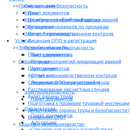
Промышленная безопасность
Сметное дело
Курсы
Пакет документов
Курс обучения «Вахтовый метод»
План мероприятий ликвидации аварий
Обучение менеджеров по продажам
Аутсорсинг
Электробезопасность
Отчет о производственном контроле
Услуги
Лицензия ОПО и регистрация
Электробезопасность
Промышленная безопасность
Пакет документов
Пакет документов
Охрана труда
План мероприятий ликвидации аварий
Пакет документов
Аутсорсинг
Аутсорсинг
Отчет о производственном контроле
Специальная оценка условий труда
Лицензия ОПО и регистрация
Расследование несчастных случаев
Электробезопасность
Аудит охраны труда
Пакет документов
Подготовка к проверке трудовой инспекции
Охрана труда
День/Неделя охраны труда и безопасности (S
Пакет документов
Внедрение СУОТ
Аутсорсинг
Кадровое делопроизводство
Специальная оценка условий труда