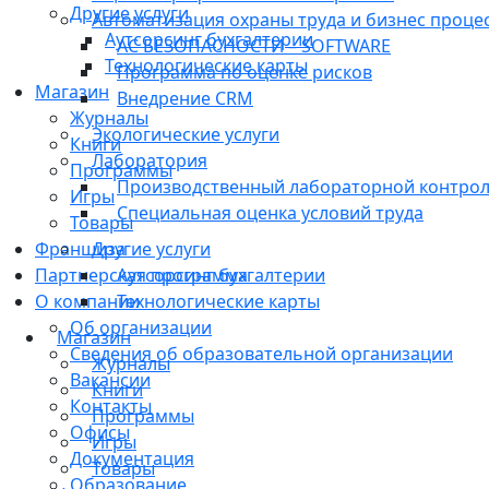
Другие услуги
Автоматизация охраны труда и бизнес проце
Аутсорсинг бухгалтерии
АС БЕЗОПАСНОСТИ – SOFTWARE
Технологические карты
Программа по оценке рисков
Магазин
Внедрение CRM
Журналы
Экологические услуги
Книги
Лаборатория
Программы
Производственный лабораторной контро
Игры
Специальная оценка условий труда
Товары
Франшиза
Другие услуги
Партнерская программа
Аутсорсинг бухгалтерии
О компании
Технологические карты
Об организации
Магазин
Сведения об образовательной организации
Журналы
Вакансии
Книги
Контакты
Программы
Офисы
Игры
Документация
Товары
Образование