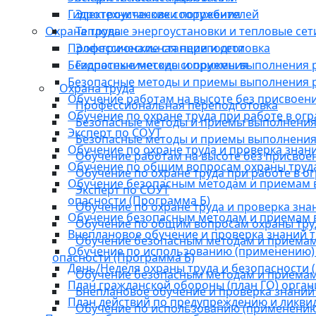
Гидротехнические сооружения
Электроустановки потребителей
Охрана труда
Тепловые энергоустановки и тепловые сет
Профессиональная переподготовка
Электрические станции и сети
Безопасные методы и приемы выполнения ра
Гидротехнические сооружения
Безопасные методы и приемы выполнения р
Охрана труда
Обучение работам на высоте без присвоен
Профессиональная переподготовка
Обучение по охране труда при работе в ог
Безопасные методы и приемы выполнения р
Эксперт по СОУТ
Безопасные методы и приемы выполнения 
Обучение по охране труда и проверка знани
Обучение работам на высоте без присвое
Обучение по общим вопросам охраны труда
Обучение по охране труда при работе в о
Обучение безопасным методам и приемам в
Эксперт по СОУТ
опасности (Программа Б)
Обучение по охране труда и проверка зна
Обучение безопасным методам и приемам 
Обучение по общим вопросам охраны труд
Внеплановое обучение и проверка знаний 
Обучение безопасным методам и приемам 
Обучение по использованию (применению)
опасности (Программа Б)
День/Неделя охраны труда и безопасности (S
Обучение безопасным методам и приемам
План гражданской обороны (план ГО) орга
Внеплановое обучение и проверка знаний
План действий по предупреждению и ликви
Обучение по использованию (применению