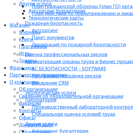
Другие услуги
План гражданской обороны (план ГО) орг
Аутсорсинг бухгалтерии
План действий по предупреждению и лик
Технологические карты
Пожарная безопасность
Магазин
Аутсорсинг
Журналы
Пакет документов
Книги
Декларация по пожарной безопасности
Программы
Игры
Оценка профессиональных рисков
Товары
Автоматизация охраны труда и бизнес проце
Франшиза
АС БЕЗОПАСНОСТИ – SOFTWARE
Партнерская программа
Программа по оценке рисков
О компании
Внедрение CRM
Об организации
Экологические услуги
Сведения об образовательной организации
Лаборатория
Вакансии
Производственный лабораторной контро
Контакты
Специальная оценка условий труда
Офисы
Другие услуги
Документация
Аутсорсинг бухгалтерии
Образование