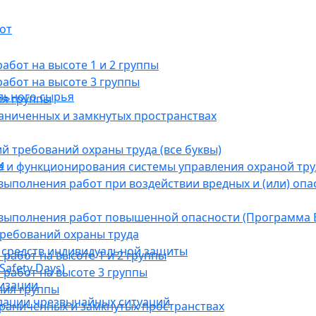
от
бот на высоте 1 и 2 группы
абот на высоте 3 группы
льного сырья
ия группы
раниченных и замкнутых пространствах
й требований охраны труда (все буквы)
и
 и функционирования системы управления охраной тру
ыполнения работ при воздействии вредных и (или) опа
выполнения работ повышенной опасности (Программа В
требований охраны труда
 средств индивидуальной защиты
абот на высоте 1 и 2 группы
afety Days)
работ на высоте 3 группы
низации
ния группы
дации чрезвычайных ситуаций
граниченных и замкнутых пространствах