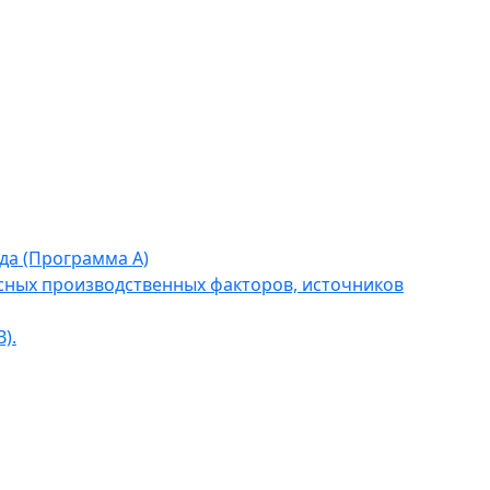
да (Программа А)
сных производственных факторов, источников
).