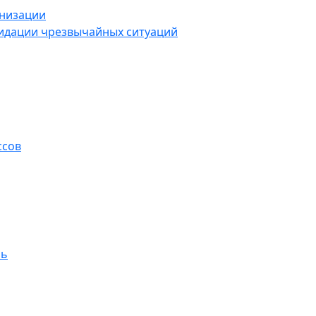
анизации
видации чрезвычайных ситуаций
ссов
ль