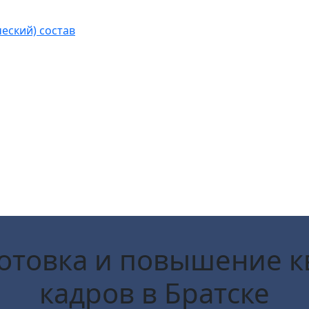
еский) состав
готовка и повышение 
кадров
в Братске