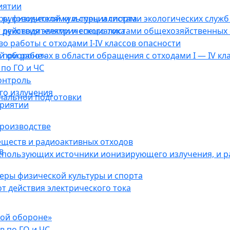
иятии
ы физической культуры и спорта
руководителями и специалистами экологических служб 
действия электрического тока
 руководителями и специалистами общехозяйственных 
о работы с отходами I-IV классов опасности
ой обороне»
при работах в области обращения с отходами I — IV кл
по ГО и ЧС
онтроль
го излучения
нальной подготовки
приятии
роизводстве
еществ и радиоактивных отходов
в
использующих источники ионизирующего излучения, и 
ры физической культуры и спорта
 действия электрического тока
кой обороне»
в по ГО и ЧС