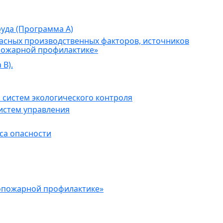
уда (Программа А)
асных производственных факторов, источников
пожарной профилактике»
В).
 систем экологического контроля
истем управления
са опасности
опожарной профилактике»