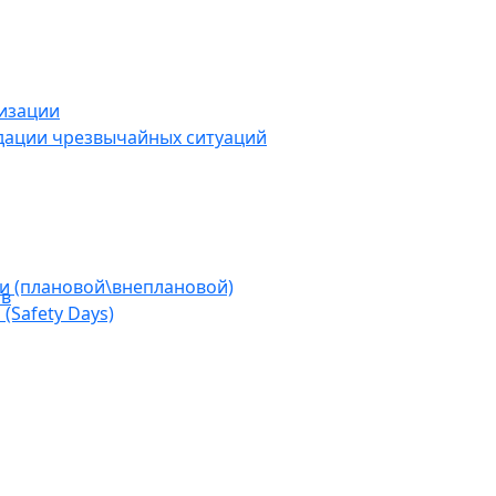
низации
дации чрезвычайных ситуаций
ии (плановой\внеплановой)
ов
(Safety Days)