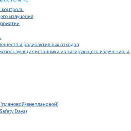
 контроль
его излучения
дприятии
ь
веществ и радиоактивных отходов
 использующих источники ионизирующего излучения, и
 (плановой\внеплановой)
afety Days)