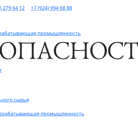
) 279 64 12
+7 (924) 994 68 88
рерабатывающая промышленность
т
ьного сырья
ерерабатывающая промышленность