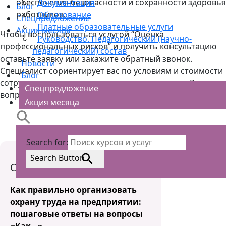
обеспечения безопасности и сохранности здоровья
Документация
Блог
работников.
Образование
Спецпредложение
Платные образовательные услуги
Акция месяца
Чтобы воспользоваться услугой “Оценка
Руководство. Педагогический (научно-
профессиональных рисков” и получить консультацию
педагогический) состав
оставьте заявку или закажите обратный звонок.
Новости
Специалист сориентирует вас по условиям и стоимости
Блог
сотрудничества, ответит на все интересующие Вас
Спецпредложение
вопросы.
Акция месяца
Search for:
Search Button
Статьи блога
Как правильно организовать
охрану труда на предприятии:
пошаговые ответы на вопросы
«Как…»