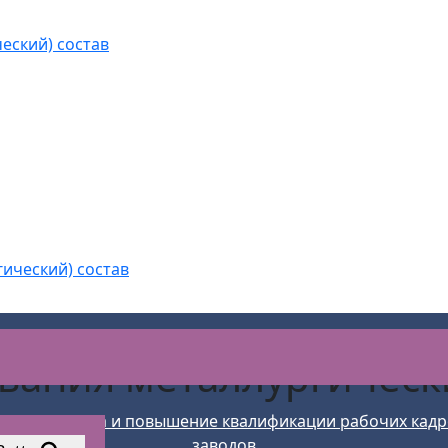
еский) состав
гический) состав
вания металлургическ
>
Подготовка и повышение квалификации рабочих кадр
заводов