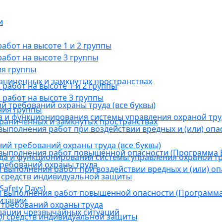
и
бот на высоте 1 и 2 группы
абот на высоте 3 группы
ия группы
раниченных и замкнутых пространствах
абот на высоте 1 и 2 группы
работ на высоте 3 группы
й требований охраны труда (все буквы)
ния группы
 и функционирования системы управления охраной тру
граниченных и замкнутых пространствах
ыполнения работ при воздействии вредных и (или) опа
ний требований охраны труда (все буквы)
выполнения работ повышенной опасности (Программа В
а и функционирования системы управления охраной тр
требований охраны труда
выполнения работ при воздействии вредных и (или) оп
 средств индивидуальной защиты
afety Days)
 выполнения работ повышенной опасности (Программа 
низации
 требований охраны труда
дации чрезвычайных ситуаций
) средств индивидуальной защиты