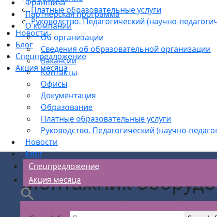
Франшиза
Платные образовательные услуги
Партнерская программа
Руководство. Педагогический (научно-педагогич
О компании
Новости
Об организации
Блог
Сведения об образовательной организации
Спецпредложение
Вакансии
Акция месяца
Контакты
Офисы
Документация
Образование
Платные образовательные услуги
Руководство. Педагогический (научно-педаго
Новости
Блог
Спецпредложение
Монтажник оборудо
Акция месяца
АС Безопасности
>
Рабочие кадры обучение