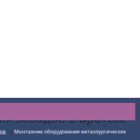
их заводов
в Братске
ов
>
Монтажник оборудования металлургических