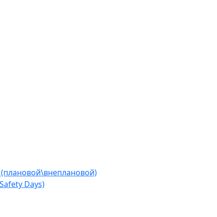
 (плановой\внеплановой)
afety Days)