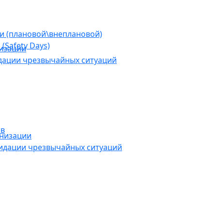
ии (плановой\внеплановой)
(Safety Days)
низации
дации чрезвычайных ситуаций
ов
анизации
видации чрезвычайных ситуаций