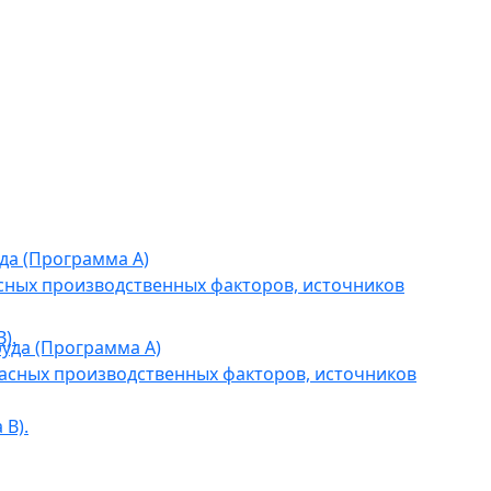
да (Программа А)
сных производственных факторов, источников
).
уда (Программа А)
асных производственных факторов, источников
В).