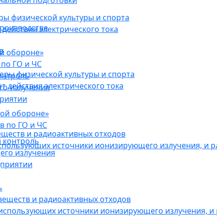
нальной подготовки
ы физической культуры и спорта
роизводстве
действия электрического тока
в
ой обороне»
по ГО и ЧС
ры физической культуры и спорта
онтроль
 действия электрического тока
го излучения
приятии
кой обороне»
в по ГО и ЧС
еществ и радиоактивных отходов
 контроль
использующих источники ионизирующего излучения, и 
его излучения
дприятии
ь
веществ и радиоактивных отходов
 использующих источники ионизирующего излучения, и