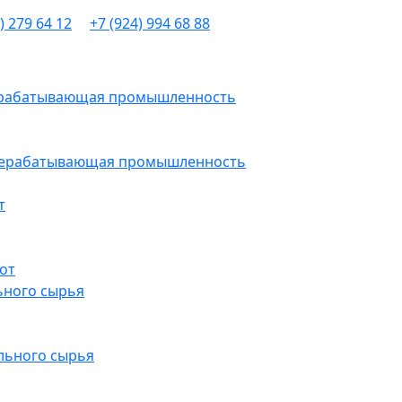
) 279 64 12
+7 (924) 994 68 88
рерабатывающая промышленность
ерерабатывающая промышленность
т
от
ьного сырья
льного сырья