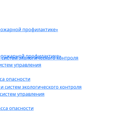
пожарной профилактике»
опожарной профилактике»
 систем экологического контроля
истем управления
са опасности
и систем экологического контроля
систем управления
асса опасности