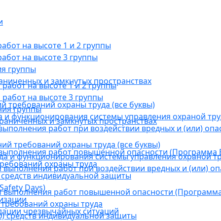
и
бот на высоте 1 и 2 группы
абот на высоте 3 группы
ия группы
раниченных и замкнутых пространствах
абот на высоте 1 и 2 группы
работ на высоте 3 группы
й требований охраны труда (все буквы)
ния группы
 и функционирования системы управления охраной тру
граниченных и замкнутых пространствах
ыполнения работ при воздействии вредных и (или) опа
ний требований охраны труда (все буквы)
выполнения работ повышенной опасности (Программа В
а и функционирования системы управления охраной тр
требований охраны труда
выполнения работ при воздействии вредных и (или) оп
 средств индивидуальной защиты
afety Days)
 выполнения работ повышенной опасности (Программа 
низации
 требований охраны труда
дации чрезвычайных ситуаций
) средств индивидуальной защиты