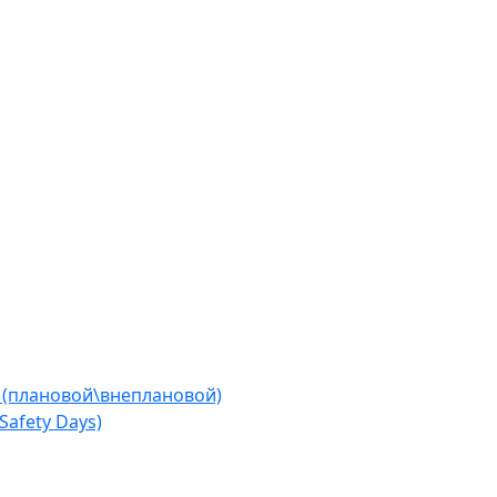
 (плановой\внеплановой)
afety Days)