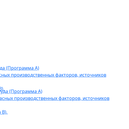
да (Программа А)
сных производственных факторов, источников
).
уда (Программа А)
асных производственных факторов, источников
В).