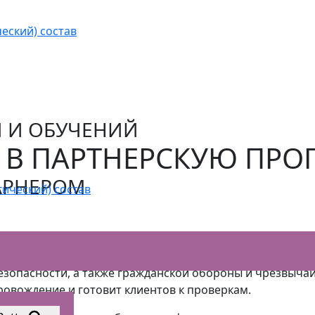
еский) состав
Й И ОБУЧЕНИЙ
 В ПАРТНЕРСКУЮ ПРО
АРНЕРОМ
гический) состав
ений и обучений, специализирующийся на вопросах б
зопасности, а также гражданской обороны и чрезвычай
ровождение и готовит клиентов к проверкам.