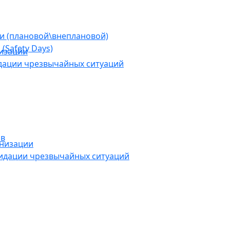
ии (плановой\внеплановой)
(Safety Days)
низации
дации чрезвычайных ситуаций
ов
анизации
видации чрезвычайных ситуаций