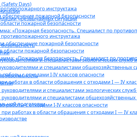
(Safety Days)
противопожарного инструктажа
анизации
а обеспечение пожарной безопасности
видации чрезвычайных ситуаций
 области пожарной безопасности
мма: «Пожарная безопасность. Специалист по противо
 противопожарного инструктажа
за обеспечение пожарной безопасности
 безопасность
в области пожарной безопасности
ятии
амма: «Пожарная безопасность. Специалист по против
уководителями и специалистами экологических служб и
руководителями и специалистами общехозяйственных с
работы с отходами I-IV классов опасности
я безопасность
ри работах в области обращения с отходами I — IV клас
иятии
руководителями и специалистами экологических служб 
 руководителями и специалистами общехозяйственных 
альной подготовки
о работы с отходами I-IV классов опасности
при работах в области обращения с отходами I — IV кл
оизводстве