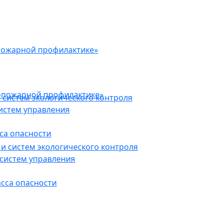
пожарной профилактике»
опожарной профилактике»
 систем экологического контроля
истем управления
са опасности
и систем экологического контроля
систем управления
асса опасности