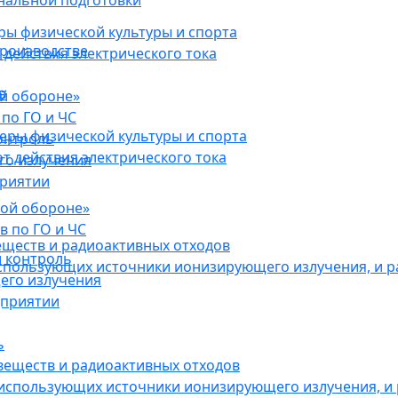
нальной подготовки
ы физической культуры и спорта
роизводстве
действия электрического тока
в
ой обороне»
по ГО и ЧС
ры физической культуры и спорта
онтроль
 действия электрического тока
го излучения
приятии
кой обороне»
в по ГО и ЧС
еществ и радиоактивных отходов
 контроль
использующих источники ионизирующего излучения, и 
его излучения
дприятии
ь
веществ и радиоактивных отходов
 использующих источники ионизирующего излучения, и