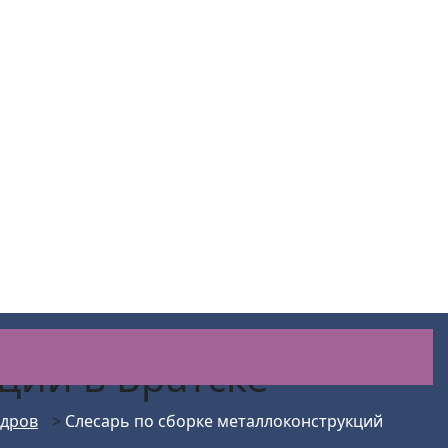
кций
в Братске
адров
>
Слесарь по сборке металлоконструкций