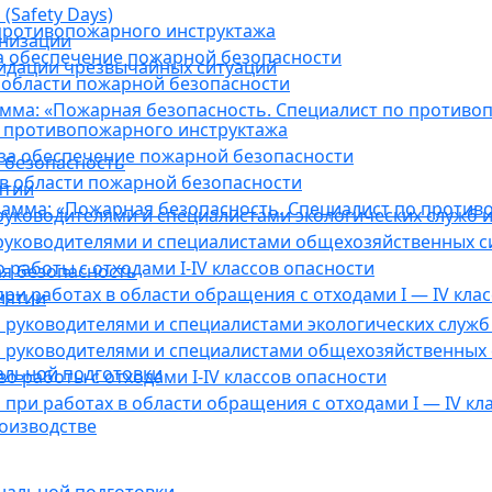
(Safety Days)
противопожарного инструктажа
анизации
а обеспечение пожарной безопасности
видации чрезвычайных ситуаций
 области пожарной безопасности
мма: «Пожарная безопасность. Специалист по противо
 противопожарного инструктажа
за обеспечение пожарной безопасности
 безопасность
в области пожарной безопасности
ятии
амма: «Пожарная безопасность. Специалист по против
уководителями и специалистами экологических служб и
руководителями и специалистами общехозяйственных с
работы с отходами I-IV классов опасности
я безопасность
ри работах в области обращения с отходами I — IV клас
иятии
руководителями и специалистами экологических служб 
 руководителями и специалистами общехозяйственных 
альной подготовки
о работы с отходами I-IV классов опасности
при работах в области обращения с отходами I — IV кл
оизводстве