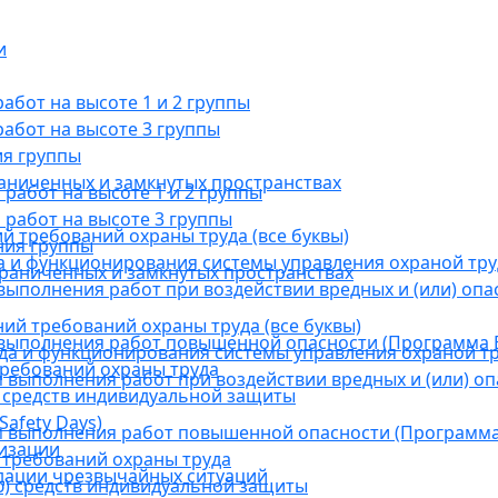
и
бот на высоте 1 и 2 группы
абот на высоте 3 группы
ия группы
раниченных и замкнутых пространствах
абот на высоте 1 и 2 группы
работ на высоте 3 группы
й требований охраны труда (все буквы)
ния группы
 и функционирования системы управления охраной тру
граниченных и замкнутых пространствах
ыполнения работ при воздействии вредных и (или) опа
ний требований охраны труда (все буквы)
выполнения работ повышенной опасности (Программа В
а и функционирования системы управления охраной тр
требований охраны труда
выполнения работ при воздействии вредных и (или) оп
 средств индивидуальной защиты
afety Days)
 выполнения работ повышенной опасности (Программа 
низации
 требований охраны труда
дации чрезвычайных ситуаций
) средств индивидуальной защиты