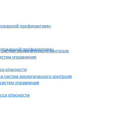
пожарной профилактике»
опожарной профилактике»
 систем экологического контроля
истем управления
са опасности
и систем экологического контроля
систем управления
асса опасности