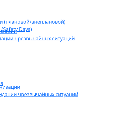
ии (плановой\внеплановой)
(Safety Days)
низации
дации чрезвычайных ситуаций
ов
анизации
видации чрезвычайных ситуаций