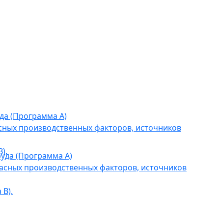
да (Программа А)
сных производственных факторов, источников
).
уда (Программа А)
асных производственных факторов, источников
В).