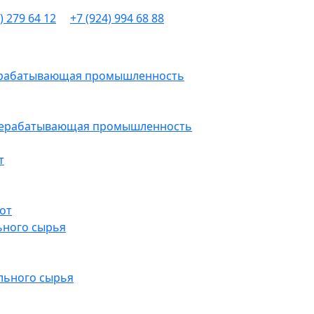
) 279 64 12
+7 (924) 994 68 88
рерабатывающая промышленность
ерерабатывающая промышленность
т
от
ьного сырья
льного сырья