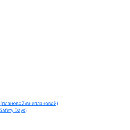
 (плановой\внеплановой)
afety Days)