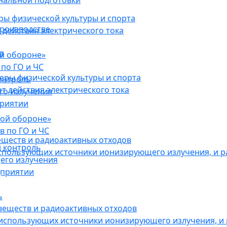
нальной подготовки
ы физической культуры и спорта
роизводстве
действия электрического тока
в
ой обороне»
по ГО и ЧС
ры физической культуры и спорта
онтроль
 действия электрического тока
го излучения
приятии
кой обороне»
в по ГО и ЧС
еществ и радиоактивных отходов
 контроль
использующих источники ионизирующего излучения, и 
его излучения
дприятии
ь
веществ и радиоактивных отходов
 использующих источники ионизирующего излучения, и