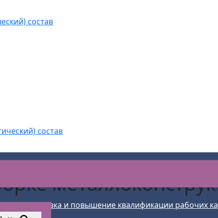
еский) состав
гический) состав
борке металлоконстру
>
Подготовка и повышение квалификации рабочих к