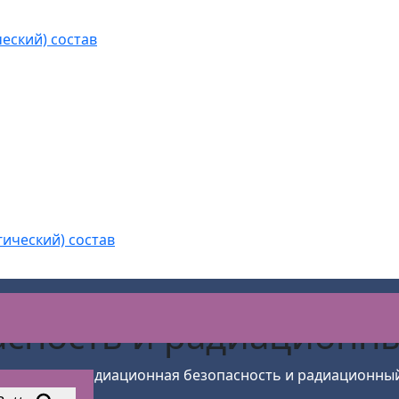
еский) состав
гический) состав
сность и радиационны
асности
>
Радиационная безопасность и радиационны