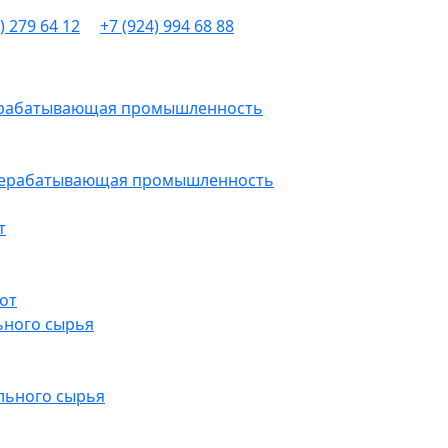
) 279 64 12
+7 (924) 994 68 88
рерабатывающая промышленность
ерерабатывающая промышленность
т
от
ьного сырья
льного сырья