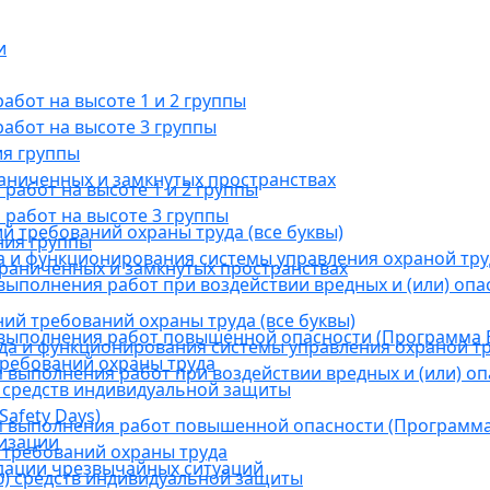
и
бот на высоте 1 и 2 группы
абот на высоте 3 группы
ия группы
раниченных и замкнутых пространствах
абот на высоте 1 и 2 группы
работ на высоте 3 группы
й требований охраны труда (все буквы)
ния группы
 и функционирования системы управления охраной тру
граниченных и замкнутых пространствах
ыполнения работ при воздействии вредных и (или) опа
ний требований охраны труда (все буквы)
выполнения работ повышенной опасности (Программа В
а и функционирования системы управления охраной тр
требований охраны труда
выполнения работ при воздействии вредных и (или) оп
 средств индивидуальной защиты
afety Days)
 выполнения работ повышенной опасности (Программа 
низации
 требований охраны труда
дации чрезвычайных ситуаций
) средств индивидуальной защиты