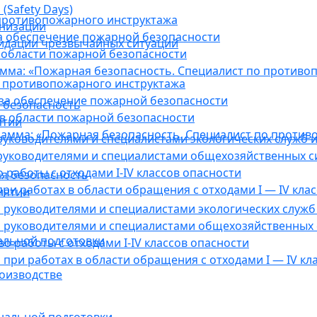
(Safety Days)
противопожарного инструктажа
анизации
а обеспечение пожарной безопасности
видации чрезвычайных ситуаций
 области пожарной безопасности
мма: «Пожарная безопасность. Специалист по противо
 противопожарного инструктажа
за обеспечение пожарной безопасности
 безопасность
в области пожарной безопасности
ятии
амма: «Пожарная безопасность. Специалист по против
уководителями и специалистами экологических служб и
руководителями и специалистами общехозяйственных с
работы с отходами I-IV классов опасности
я безопасность
ри работах в области обращения с отходами I — IV клас
иятии
руководителями и специалистами экологических служб 
 руководителями и специалистами общехозяйственных 
альной подготовки
о работы с отходами I-IV классов опасности
при работах в области обращения с отходами I — IV кл
оизводстве