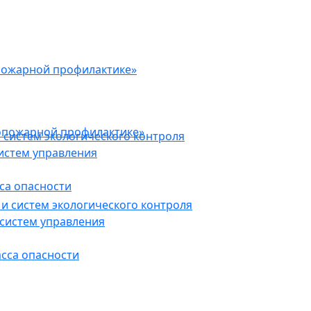
пожарной профилактике»
опожарной профилактике»
 систем экологического контроля
истем управления
са опасности
и систем экологического контроля
систем управления
асса опасности