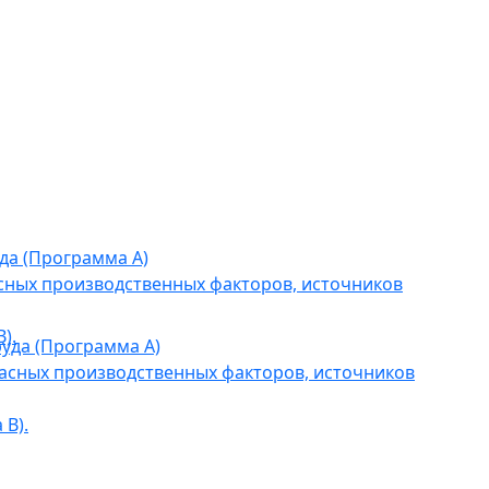
да (Программа А)
сных производственных факторов, источников
).
уда (Программа А)
асных производственных факторов, источников
В).