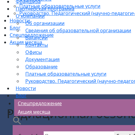
Франшиза
Платные образовательные услуги
Партнерская программа
Руководство. Педагогический (научно-педагогич
О компании
Новости
Об организации
Блог
Сведения об образовательной организации
Спецпредложение
Вакансии
Акция месяца
Контакты
Офисы
Документация
Образование
Платные образовательные услуги
Руководство. Педагогический (научно-педаго
Новости
Блог
Спецпредложение
Радиационная безопа
Акция месяца
АС Безоп