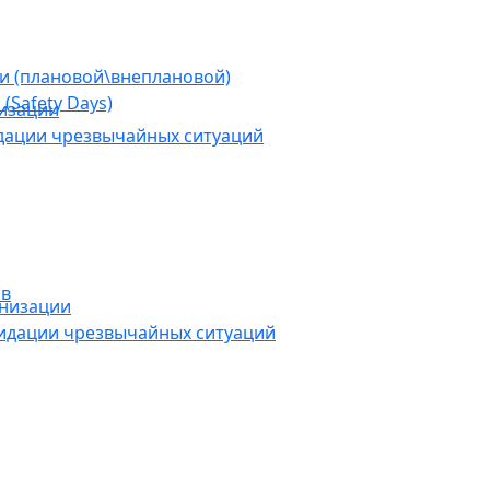
ии (плановой\внеплановой)
(Safety Days)
низации
дации чрезвычайных ситуаций
ов
анизации
видации чрезвычайных ситуаций