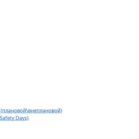
 (плановой\внеплановой)
afety Days)