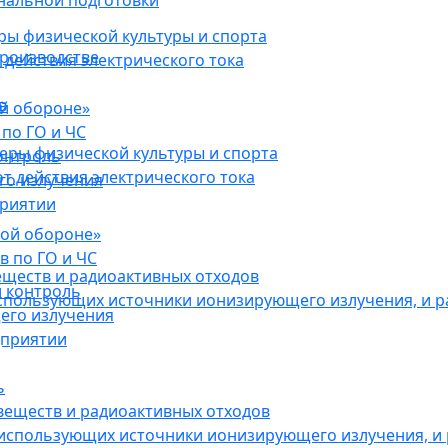
нальной подготовки
ы физической культуры и спорта
роизводстве
действия электрического тока
в
ой обороне»
по ГО и ЧС
ры физической культуры и спорта
онтроль
 действия электрического тока
го излучения
приятии
кой обороне»
в по ГО и ЧС
еществ и радиоактивных отходов
 контроль
использующих источники ионизирующего излучения, и 
его излучения
дприятии
ь
веществ и радиоактивных отходов
 использующих источники ионизирующего излучения, и