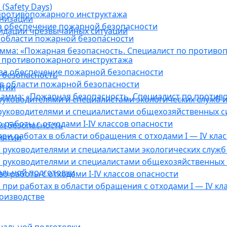
(Safety Days)
противопожарного инструктажа
анизации
а обеспечение пожарной безопасности
видации чрезвычайных ситуаций
 области пожарной безопасности
мма: «Пожарная безопасность. Специалист по противо
 противопожарного инструктажа
за обеспечение пожарной безопасности
 безопасность
в области пожарной безопасности
ятии
амма: «Пожарная безопасность. Специалист по против
уководителями и специалистами экологических служб и
руководителями и специалистами общехозяйственных с
работы с отходами I-IV классов опасности
я безопасность
ри работах в области обращения с отходами I — IV клас
иятии
руководителями и специалистами экологических служб 
 руководителями и специалистами общехозяйственных 
альной подготовки
о работы с отходами I-IV классов опасности
при работах в области обращения с отходами I — IV кл
оизводстве