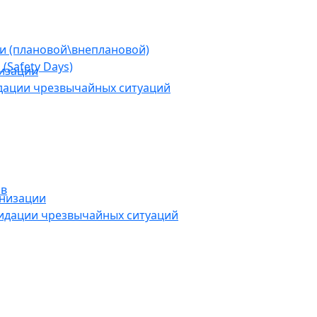
ии (плановой\внеплановой)
(Safety Days)
низации
дации чрезвычайных ситуаций
ов
анизации
видации чрезвычайных ситуаций