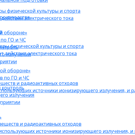
нальной подготовки
ы физической культуры и спорта
роизводстве
действия электрического тока
в
ой обороне»
по ГО и ЧС
ры физической культуры и спорта
онтроль
 действия электрического тока
го излучения
приятии
кой обороне»
в по ГО и ЧС
еществ и радиоактивных отходов
 контроль
использующих источники ионизирующего излучения, и 
его излучения
дприятии
ь
веществ и радиоактивных отходов
 использующих источники ионизирующего излучения, и