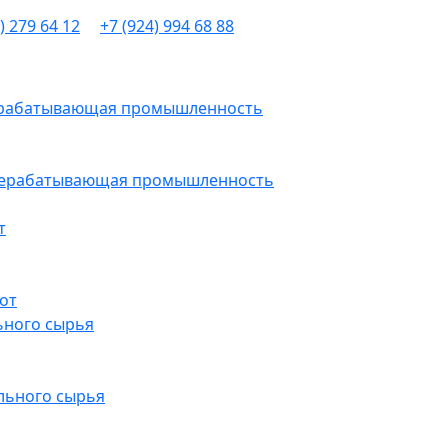
) 279 64 12
+7 (924) 994 68 88
рерабатывающая промышленность
ерерабатывающая промышленность
т
от
ьного сырья
льного сырья