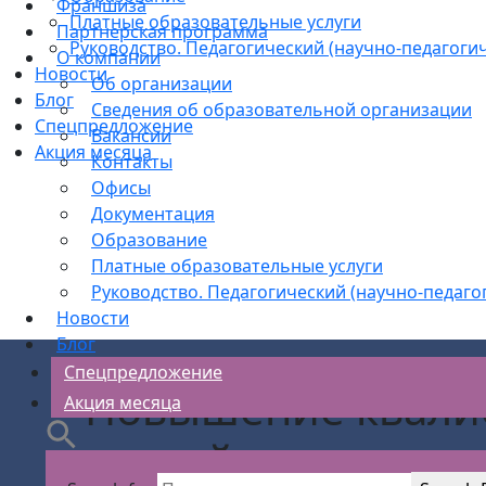
Франшиза
Платные образовательные услуги
Партнерская программа
Руководство. Педагогический (научно-педагогич
О компании
Новости
Об организации
Блог
Сведения об образовательной организации
Спецпредложение
Вакансии
Акция месяца
Контакты
Офисы
Документация
Образование
Платные образовательные услуги
Руководство. Педагогический (научно-педаго
Новости
Блог
Спецпредложение
Повышение квали
Акция месяца
хозяйственную д