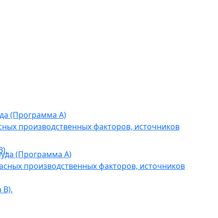
да (Программа А)
сных производственных факторов, источников
).
уда (Программа А)
асных производственных факторов, источников
В).