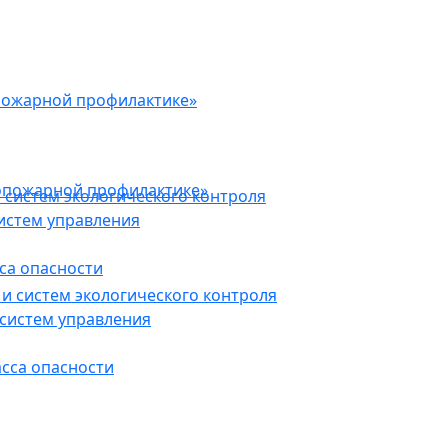
пожарной профилактике»
опожарной профилактике»
 систем экологического контроля
истем управления
са опасности
и систем экологического контроля
систем управления
асса опасности