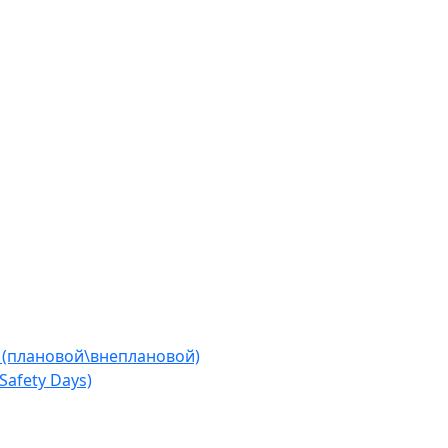
 (плановой\внеплановой)
afety Days)