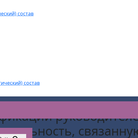
еский) состав
гический) состав
фикации руководителе
еятельность, связанну