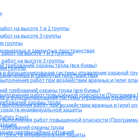
и
бот на высоте 1 и 2 группы
абот на высоте 3 группы
ия группы
раниченных и замкнутых пространствах
абот на высоте 1 и 2 группы
работ на высоте 3 группы
й требований охраны труда (все буквы)
ния группы
 и функционирования системы управления охраной тру
граниченных и замкнутых пространствах
ыполнения работ при воздействии вредных и (или) опа
ний требований охраны труда (все буквы)
выполнения работ повышенной опасности (Программа В
а и функционирования системы управления охраной тр
требований охраны труда
выполнения работ при воздействии вредных и (или) оп
 средств индивидуальной защиты
afety Days)
 выполнения работ повышенной опасности (Программа 
низации
 требований охраны труда
дации чрезвычайных ситуаций
) средств индивидуальной защиты