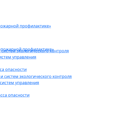
пожарной профилактике»
опожарной профилактике»
 систем экологического контроля
истем управления
са опасности
и систем экологического контроля
систем управления
асса опасности