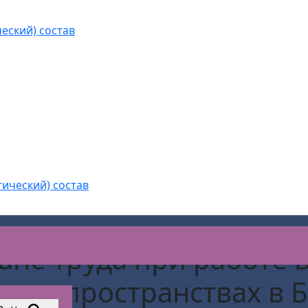
еский) состав
гический) состав
ане труда при работе 
утых пространствах
в 