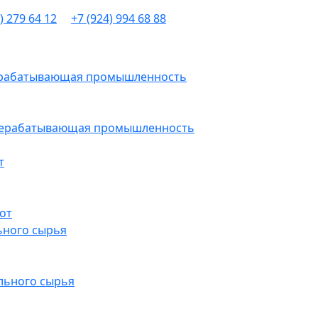
) 279 64 12
+7 (924) 994 68 88
рерабатывающая промышленность
ерерабатывающая промышленность
т
от
ьного сырья
льного сырья