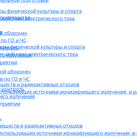
нальной подготовки
ы физической культуры и спорта
роизводстве
действия электрического тока
в
ой обороне»
по ГО и ЧС
ры физической культуры и спорта
онтроль
 действия электрического тока
го излучения
приятии
кой обороне»
в по ГО и ЧС
еществ и радиоактивных отходов
 контроль
использующих источники ионизирующего излучения, и 
его излучения
дприятии
ь
веществ и радиоактивных отходов
 использующих источники ионизирующего излучения, и