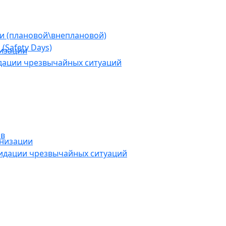
ии (плановой\внеплановой)
(Safety Days)
низации
дации чрезвычайных ситуаций
ов
анизации
видации чрезвычайных ситуаций