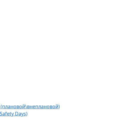
 (плановой\внеплановой)
afety Days)