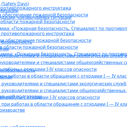
(Safety Days)
противопожарного инструктажа
анизации
а обеспечение пожарной безопасности
видации чрезвычайных ситуаций
 области пожарной безопасности
мма: «Пожарная безопасность. Специалист по противо
 противопожарного инструктажа
за обеспечение пожарной безопасности
 безопасность
в области пожарной безопасности
ятии
амма: «Пожарная безопасность. Специалист по против
уководителями и специалистами экологических служб и
руководителями и специалистами общехозяйственных с
работы с отходами I-IV классов опасности
я безопасность
ри работах в области обращения с отходами I — IV клас
иятии
руководителями и специалистами экологических служб 
 руководителями и специалистами общехозяйственных 
альной подготовки
о работы с отходами I-IV классов опасности
при работах в области обращения с отходами I — IV кл
оизводстве