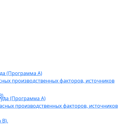
да (Программа А)
сных производственных факторов, источников
).
уда (Программа А)
асных производственных факторов, источников
В).