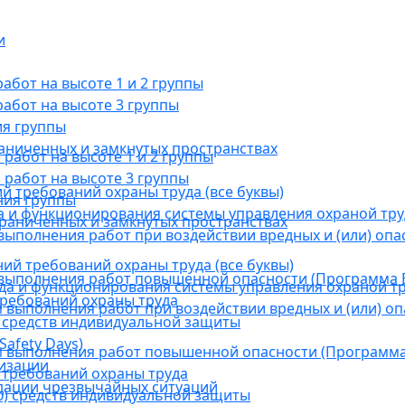
и
бот на высоте 1 и 2 группы
абот на высоте 3 группы
ия группы
раниченных и замкнутых пространствах
абот на высоте 1 и 2 группы
работ на высоте 3 группы
й требований охраны труда (все буквы)
ния группы
 и функционирования системы управления охраной тру
граниченных и замкнутых пространствах
ыполнения работ при воздействии вредных и (или) опа
ний требований охраны труда (все буквы)
выполнения работ повышенной опасности (Программа В
а и функционирования системы управления охраной тр
требований охраны труда
выполнения работ при воздействии вредных и (или) оп
 средств индивидуальной защиты
afety Days)
 выполнения работ повышенной опасности (Программа 
низации
 требований охраны труда
дации чрезвычайных ситуаций
) средств индивидуальной защиты