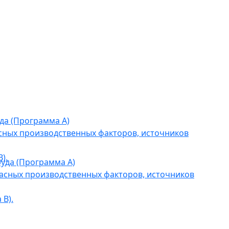
да (Программа А)
сных производственных факторов, источников
).
уда (Программа А)
асных производственных факторов, источников
В).