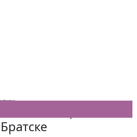
 закупкам
купкам
вки на специалиста
 Братске