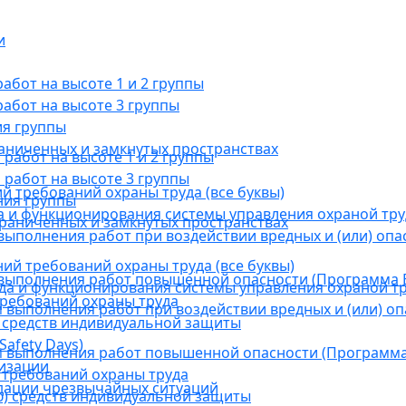
и
бот на высоте 1 и 2 группы
абот на высоте 3 группы
ия группы
раниченных и замкнутых пространствах
абот на высоте 1 и 2 группы
работ на высоте 3 группы
й требований охраны труда (все буквы)
ния группы
 и функционирования системы управления охраной тру
граниченных и замкнутых пространствах
ыполнения работ при воздействии вредных и (или) опа
ний требований охраны труда (все буквы)
выполнения работ повышенной опасности (Программа В
а и функционирования системы управления охраной тр
требований охраны труда
выполнения работ при воздействии вредных и (или) оп
 средств индивидуальной защиты
afety Days)
 выполнения работ повышенной опасности (Программа 
низации
 требований охраны труда
дации чрезвычайных ситуаций
) средств индивидуальной защиты