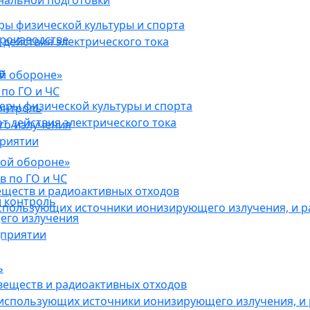
нальной подготовки
ы физической культуры и спорта
роизводстве
действия электрического тока
в
ой обороне»
по ГО и ЧС
ры физической культуры и спорта
онтроль
 действия электрического тока
го излучения
приятии
кой обороне»
в по ГО и ЧС
еществ и радиоактивных отходов
 контроль
использующих источники ионизирующего излучения, и 
его излучения
дприятии
ь
веществ и радиоактивных отходов
 использующих источники ионизирующего излучения, и