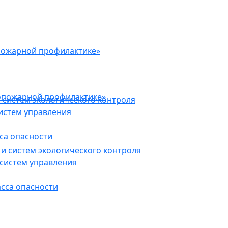
пожарной профилактике»
опожарной профилактике»
 систем экологического контроля
истем управления
са опасности
и систем экологического контроля
систем управления
асса опасности