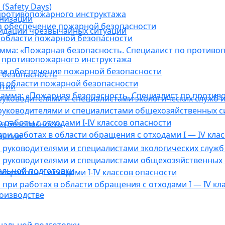
(Safety Days)
противопожарного инструктажа
анизации
а обеспечение пожарной безопасности
видации чрезвычайных ситуаций
 области пожарной безопасности
мма: «Пожарная безопасность. Специалист по противо
 противопожарного инструктажа
за обеспечение пожарной безопасности
 безопасность
в области пожарной безопасности
ятии
амма: «Пожарная безопасность. Специалист по против
уководителями и специалистами экологических служб и
руководителями и специалистами общехозяйственных с
работы с отходами I-IV классов опасности
я безопасность
ри работах в области обращения с отходами I — IV клас
иятии
руководителями и специалистами экологических служб 
 руководителями и специалистами общехозяйственных 
альной подготовки
о работы с отходами I-IV классов опасности
при работах в области обращения с отходами I — IV кл
оизводстве