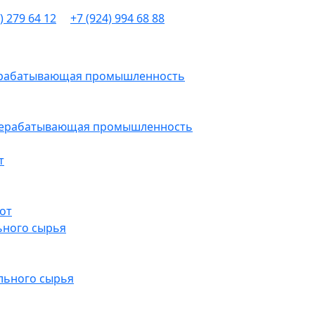
) 279 64 12
+7 (924) 994 68 88
рерабатывающая промышленность
ерерабатывающая промышленность
т
от
ьного сырья
льного сырья