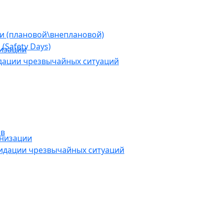
ии (плановой\внеплановой)
(Safety Days)
низации
дации чрезвычайных ситуаций
ов
анизации
видации чрезвычайных ситуаций