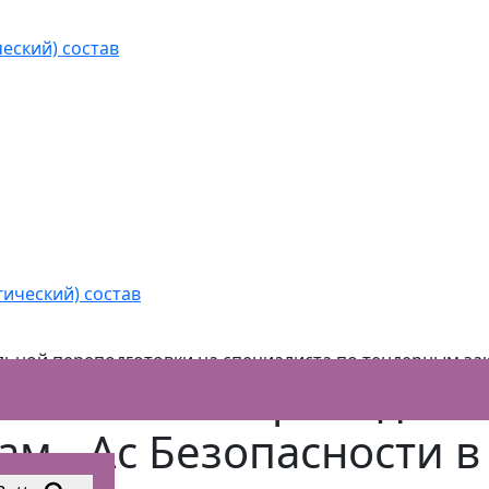
еский) состав
нальной переподготовки на специалиста по тендерным
гический) состав
ьной переподготовки на специалиста по тендерным за
ональной переподгото
м - Ас Безопасности в