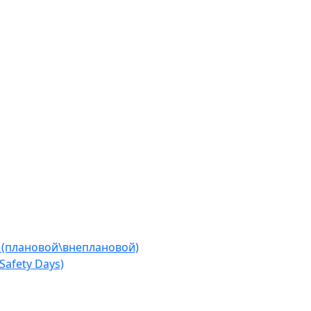
 (плановой\внеплановой)
afety Days)