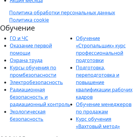
Акция месяца
Политика обработки персональных данных
Политика cookie
Обучение
ГО и ЧС
Обучение
Оказание первой
«Стропальщик» курс
помощи
профессиональной
Охрана труда
подготовки
Курсы обучения по
Подготовка,
промбезопасности
переподготовка и
Электробезопасность
повышение
Радиационная
квалификации рабочих
безопасность и
кадров
радиационный контроль
Обучение менеджеров
Экологическая
по продажам
безопасность
Курс обучения
«Вахтовый метод»