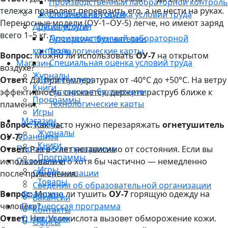
Производственный лабораторной контроль
тележка позволяет перевозить его, а не нести на руках.
Экологические услуги
Специальная оценка условий труда
Переносные модели (ОУ-1–ОУ-5) легче, но имеют заряд
Лаборатория
Другие услуги
всего 1–5 кг.
Производственный лабораторной
Аутсорсинг бухгалтерии
контроль
Технологические карты
Вопрос:
Можно ли использовать
ОУ-7
на открытом
Специальная оценка условий труда
Магазин
воздухе?
Журналы
Другие услуги
Ответ:
Да, при температурах от -40°C до +50°C. На ветру
Книги
Аутсорсинг бухгалтерии
эффективность снижается, держите раструб ближе к
Программы
Технологические карты
пламени.
Игры
Магазин
Товары
Вопрос:
Как часто нужно перезаряжать
огнетушитель
Журналы
Франшиза
ОУ-7
?
Книги
Партнерская программа
Ответ:
Раз в 5 лет независимо от состояния. Если вы
Программы
О компании
использовали его хотя бы частично — немедленно
Игры
Об организации
после применения.
Товары
Сведения об образовательной организации
Франшиза
Вопрос:
Можно ли тушить
ОУ-7
горящую одежду на
Вакансии
Партнерская программа
человеке?
Контакты
О компании
Ответ:
Нет. Углекислота вызовет обморожение кожи.
Офисы