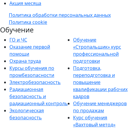
Акция месяца
Политика обработки персональных данных
Политика cookie
Обучение
ГО и ЧС
Обучение
Оказание первой
«Стропальщик» курс
помощи
профессиональной
Охрана труда
подготовки
Курсы обучения по
Подготовка,
промбезопасности
переподготовка и
Электробезопасность
повышение
Радиационная
квалификации рабочих
безопасность и
кадров
радиационный контроль
Обучение менеджеров
Экологическая
по продажам
безопасность
Курс обучения
«Вахтовый метод»