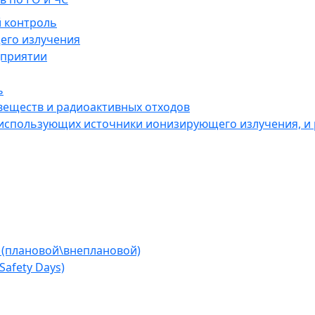
 контроль
его излучения
дприятии
ь
веществ и радиоактивных отходов
 использующих источники ионизирующего излучения, и
 (плановой\внеплановой)
afety Days)