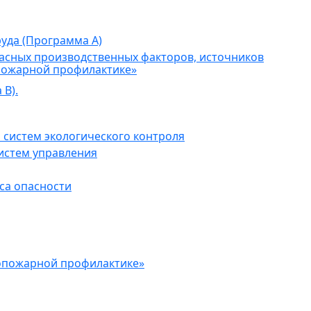
уда (Программа А)
асных производственных факторов, источников
пожарной профилактике»
В).
 систем экологического контроля
истем управления
са опасности
опожарной профилактике»