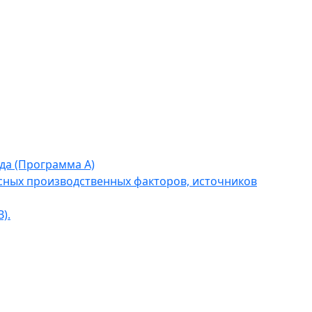
да (Программа А)
сных производственных факторов, источников
).