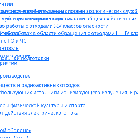
иятии
ы физической культуры и спорта
руководителями и специалистами экологических служб 
действия электрического тока
 руководителями и специалистами общехозяйственных 
о работы с отходами I-IV классов опасности
ой обороне»
при работах в области обращения с отходами I — IV кл
по ГО и ЧС
онтроль
го излучения
нальной подготовки
приятии
роизводстве
еществ и радиоактивных отходов
в
использующих источники ионизирующего излучения, и 
ры физической культуры и спорта
 действия электрического тока
кой обороне»
в по ГО и ЧС