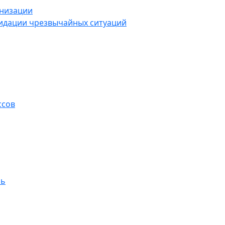
анизации
видации чрезвычайных ситуаций
ссов
ль