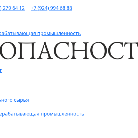
) 279 64 12
+7 (924) 994 68 88
рерабатывающая промышленность
т
ьного сырья
ерерабатывающая промышленность