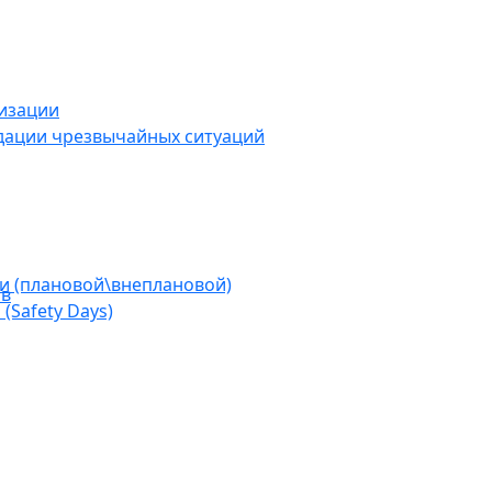
низации
дации чрезвычайных ситуаций
ии (плановой\внеплановой)
ов
(Safety Days)