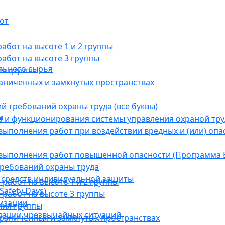
от
бот на высоте 1 и 2 группы
абот на высоте 3 группы
льного сырья
ия группы
раниченных и замкнутых пространствах
й требований охраны труда (все буквы)
и
 и функционирования системы управления охраной тру
ыполнения работ при воздействии вредных и (или) опа
выполнения работ повышенной опасности (Программа В
требований охраны труда
 средств индивидуальной защиты
абот на высоте 1 и 2 группы
afety Days)
работ на высоте 3 группы
низации
ния группы
дации чрезвычайных ситуаций
граниченных и замкнутых пространствах