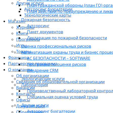
Другие услуги
План гражданской обороны (план ГО) орг
Аутсорсинг бухгалтерии
План действий по предупреждению и лик
Технологические карты
Пожарная безопасность
Магазин
Аутсорсинг
Журналы
Пакет документов
Книги
Декларация по пожарной безопасности
Программы
Игры
Оценка профессиональных рисков
Товары
Автоматизация охраны труда и бизнес проце
Франшиза
АС БЕЗОПАСНОСТИ – SOFTWARE
Партнерская программа
Программа по оценке рисков
О компании
Внедрение CRM
Об организации
Экологические услуги
Сведения об образовательной организации
Лаборатория
Вакансии
Производственный лабораторной контро
Контакты
Специальная оценка условий труда
Офисы
Другие услуги
Документация
Аутсорсинг бухгалтерии
Образование