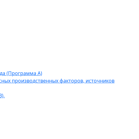
да (Программа А)
сных производственных факторов, источников
).