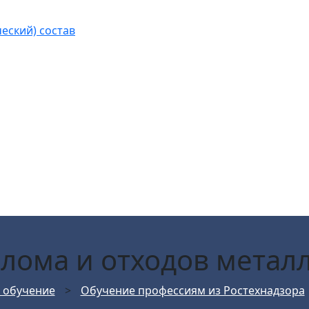
еский) состав
лома и отходов метал
 обучение
>
Обучение профессиям из Ростехнадзора