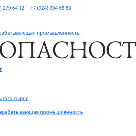
) 279 64 12
+7 (924) 994 68 88
рерабатывающая промышленность
т
ьного сырья
ерерабатывающая промышленность