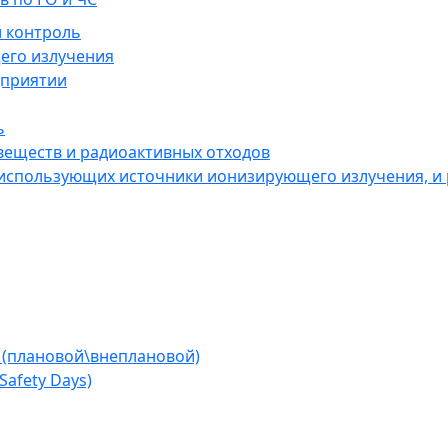
 контроль
его излучения
дприятии
ь
веществ и радиоактивных отходов
 использующих источники ионизирующего излучения, и
 (плановой\внеплановой)
afety Days)