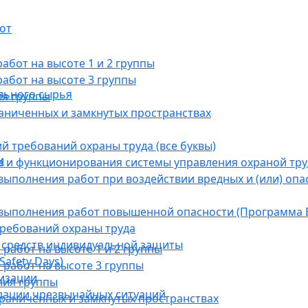
от
бот на высоте 1 и 2 группы
абот на высоте 3 группы
льного сырья
ия группы
раниченных и замкнутых пространствах
й требований охраны труда (все буквы)
и
 и функционирования системы управления охраной тру
ыполнения работ при воздействии вредных и (или) опа
выполнения работ повышенной опасности (Программа В
требований охраны труда
 средств индивидуальной защиты
абот на высоте 1 и 2 группы
afety Days)
работ на высоте 3 группы
низации
ния группы
дации чрезвычайных ситуаций
граниченных и замкнутых пространствах