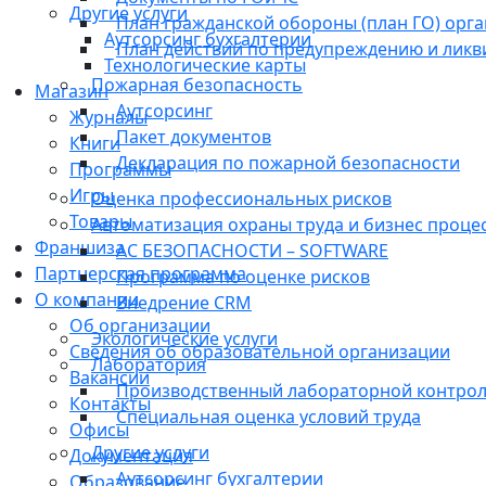
Другие услуги
План гражданской обороны (план ГО) орг
Аутсорсинг бухгалтерии
План действий по предупреждению и лик
Технологические карты
Пожарная безопасность
Магазин
Аутсорсинг
Журналы
Пакет документов
Книги
Декларация по пожарной безопасности
Программы
Игры
Оценка профессиональных рисков
Товары
Автоматизация охраны труда и бизнес проце
Франшиза
АС БЕЗОПАСНОСТИ – SOFTWARE
Партнерская программа
Программа по оценке рисков
О компании
Внедрение CRM
Об организации
Экологические услуги
Сведения об образовательной организации
Лаборатория
Вакансии
Производственный лабораторной контро
Контакты
Специальная оценка условий труда
Офисы
Другие услуги
Документация
Аутсорсинг бухгалтерии
Образование