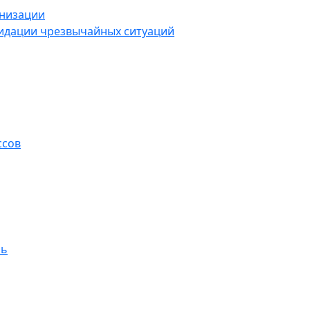
анизации
видации чрезвычайных ситуаций
ссов
ль