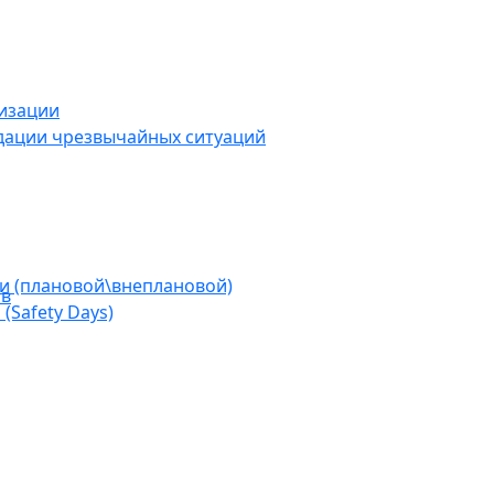
низации
дации чрезвычайных ситуаций
ии (плановой\внеплановой)
ов
(Safety Days)