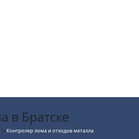
ла
в Братске
>
Контролер лома и отходов металла