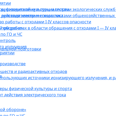
иятии
ы физической культуры и спорта
руководителями и специалистами экологических служб 
действия электрического тока
 руководителями и специалистами общехозяйственных 
о работы с отходами I-IV классов опасности
ой обороне»
при работах в области обращения с отходами I — IV кл
по ГО и ЧС
онтроль
го излучения
нальной подготовки
приятии
роизводстве
еществ и радиоактивных отходов
в
использующих источники ионизирующего излучения, и 
ры физической культуры и спорта
 действия электрического тока
кой обороне»
в по ГО и ЧС