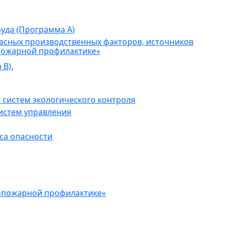
уда (Программа А)
асных производственных факторов, источников
пожарной профилактике»
В).
 систем экологического контроля
истем управления
са опасности
опожарной профилактике»