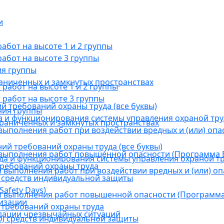
и
бот на высоте 1 и 2 группы
абот на высоте 3 группы
ия группы
раниченных и замкнутых пространствах
абот на высоте 1 и 2 группы
работ на высоте 3 группы
й требований охраны труда (все буквы)
ния группы
 и функционирования системы управления охраной тру
граниченных и замкнутых пространствах
ыполнения работ при воздействии вредных и (или) опа
ний требований охраны труда (все буквы)
выполнения работ повышенной опасности (Программа В
а и функционирования системы управления охраной тр
требований охраны труда
выполнения работ при воздействии вредных и (или) оп
 средств индивидуальной защиты
afety Days)
 выполнения работ повышенной опасности (Программа 
низации
 требований охраны труда
дации чрезвычайных ситуаций
) средств индивидуальной защиты