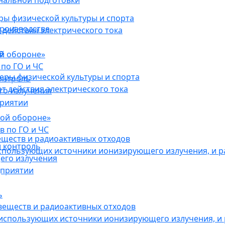
нальной подготовки
ы физической культуры и спорта
роизводстве
действия электрического тока
в
ой обороне»
по ГО и ЧС
ры физической культуры и спорта
онтроль
 действия электрического тока
го излучения
приятии
кой обороне»
в по ГО и ЧС
еществ и радиоактивных отходов
 контроль
использующих источники ионизирующего излучения, и 
его излучения
дприятии
ь
веществ и радиоактивных отходов
 использующих источники ионизирующего излучения, и