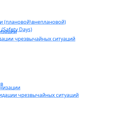
ии (плановой\внеплановой)
(Safety Days)
низации
дации чрезвычайных ситуаций
ов
анизации
видации чрезвычайных ситуаций