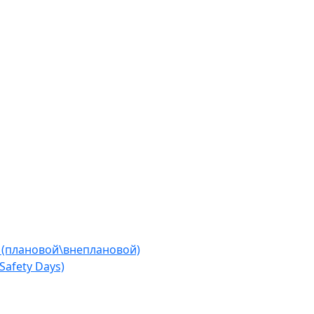
 (плановой\внеплановой)
afety Days)