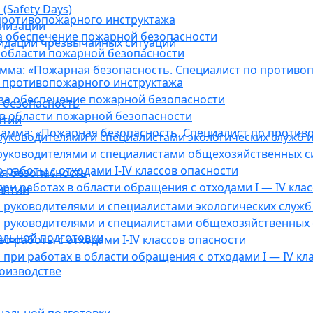
(Safety Days)
противопожарного инструктажа
анизации
а обеспечение пожарной безопасности
видации чрезвычайных ситуаций
 области пожарной безопасности
мма: «Пожарная безопасность. Специалист по противо
 противопожарного инструктажа
за обеспечение пожарной безопасности
 безопасность
в области пожарной безопасности
ятии
амма: «Пожарная безопасность. Специалист по против
уководителями и специалистами экологических служб и
руководителями и специалистами общехозяйственных с
работы с отходами I-IV классов опасности
я безопасность
ри работах в области обращения с отходами I — IV клас
иятии
руководителями и специалистами экологических служб 
 руководителями и специалистами общехозяйственных 
альной подготовки
о работы с отходами I-IV классов опасности
при работах в области обращения с отходами I — IV кл
оизводстве