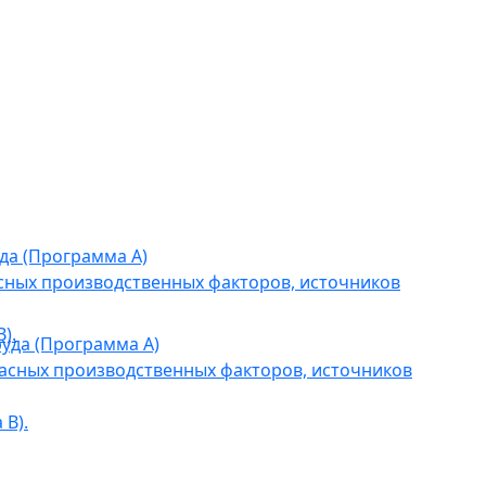
да (Программа А)
сных производственных факторов, источников
).
уда (Программа А)
асных производственных факторов, источников
В).