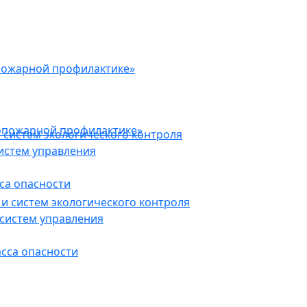
пожарной профилактике»
опожарной профилактике»
 систем экологического контроля
истем управления
са опасности
и систем экологического контроля
систем управления
асса опасности