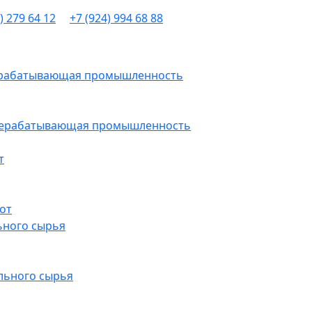
) 279 64 12
+7 (924) 994 68 88
рерабатывающая промышленность
ерерабатывающая промышленность
т
от
ьного сырья
льного сырья