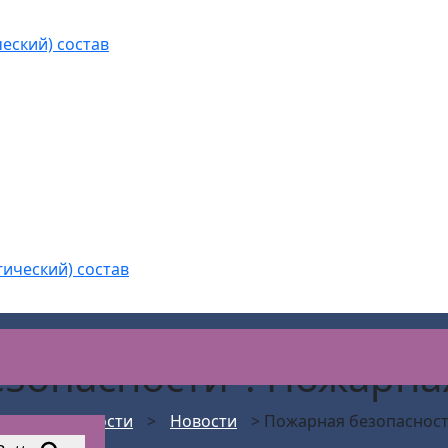
еский) состав
гический) состав
езопасности": Пожарна
АС Безопасности
>
Новости
>
Пожарная безопаснос