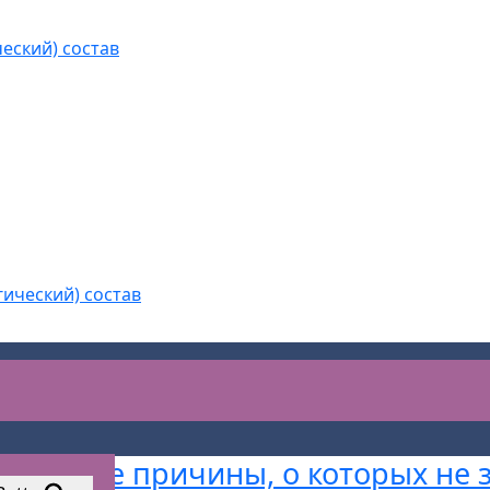
еский) состав
гический) состав
АС Безопасности
>
Блог
>
СОУТ
скрытые причины, о которых не 