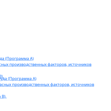
да (Программа А)
сных производственных факторов, источников
).
уда (Программа А)
асных производственных факторов, источников
В).