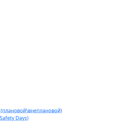
 (плановой\внеплановой)
afety Days)