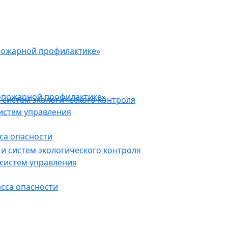
пожарной профилактике»
опожарной профилактике»
 систем экологического контроля
истем управления
са опасности
и систем экологического контроля
систем управления
асса опасности