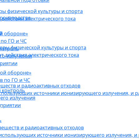
нальной подготовки
ы физической культуры и спорта
роизводстве
действия электрического тока
в
ой обороне»
по ГО и ЧС
ры физической культуры и спорта
онтроль
 действия электрического тока
го излучения
приятии
кой обороне»
в по ГО и ЧС
еществ и радиоактивных отходов
 контроль
использующих источники ионизирующего излучения, и 
его излучения
дприятии
ь
веществ и радиоактивных отходов
 использующих источники ионизирующего излучения, и