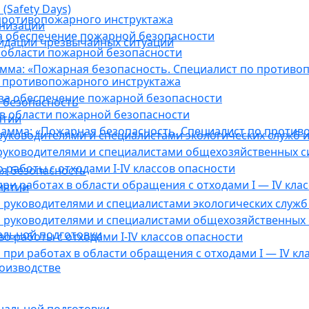
(Safety Days)
противопожарного инструктажа
анизации
а обеспечение пожарной безопасности
видации чрезвычайных ситуаций
 области пожарной безопасности
мма: «Пожарная безопасность. Специалист по противо
 противопожарного инструктажа
за обеспечение пожарной безопасности
 безопасность
в области пожарной безопасности
ятии
амма: «Пожарная безопасность. Специалист по против
уководителями и специалистами экологических служб и
руководителями и специалистами общехозяйственных с
работы с отходами I-IV классов опасности
я безопасность
ри работах в области обращения с отходами I — IV клас
иятии
руководителями и специалистами экологических служб 
 руководителями и специалистами общехозяйственных 
альной подготовки
о работы с отходами I-IV классов опасности
при работах в области обращения с отходами I — IV кл
оизводстве