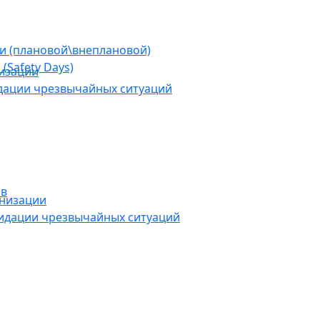
ии (плановой\внеплановой)
(Safety Days)
низации
дации чрезвычайных ситуаций
ов
анизации
видации чрезвычайных ситуаций