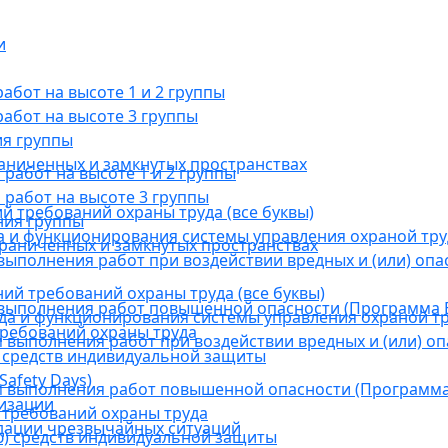
и
бот на высоте 1 и 2 группы
абот на высоте 3 группы
ия группы
раниченных и замкнутых пространствах
абот на высоте 1 и 2 группы
работ на высоте 3 группы
й требований охраны труда (все буквы)
ния группы
 и функционирования системы управления охраной тру
граниченных и замкнутых пространствах
ыполнения работ при воздействии вредных и (или) опа
ний требований охраны труда (все буквы)
выполнения работ повышенной опасности (Программа В
а и функционирования системы управления охраной тр
требований охраны труда
выполнения работ при воздействии вредных и (или) оп
 средств индивидуальной защиты
afety Days)
 выполнения работ повышенной опасности (Программа 
низации
 требований охраны труда
дации чрезвычайных ситуаций
) средств индивидуальной защиты