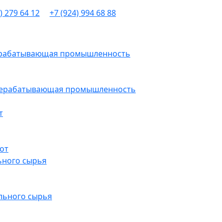
) 279 64 12
+7 (924) 994 68 88
рерабатывающая промышленность
ерерабатывающая промышленность
т
от
ьного сырья
льного сырья